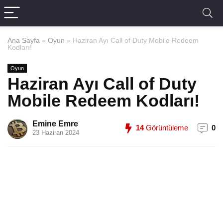
Ana Sayfa
»
Oyun
»
Haziran Ayı Call of Duty Mobile Redeem
Kodları!
Oyun
Haziran Ayı Call of Duty
Mobile Redeem Kodları!
Emine Emre
14
Görüntüleme
0
23 Haziran 2024