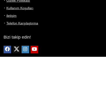
Gizlilik Politikası
Kullanım Koşulları
iletişim
Telefon Karşılaştırma
Bizi takip edin!
Yoğun çabalarımıza rağmen Telefon Teknik Özellikleri sayfamızdaki
bilgilerin %100 doğru olduğunu garanti edemeyiz.
Belirli bir teknik özellik sizin için hayati önem taşıyorsa, her zaman
telefon satıcısına danışmanızı öneririz; bunun için en iyi yol doğrudan
web sitesini ziyaret etmektir.
Mevcut telefona ait herhangi bir bilginin yanlış veya eksik olduğunu