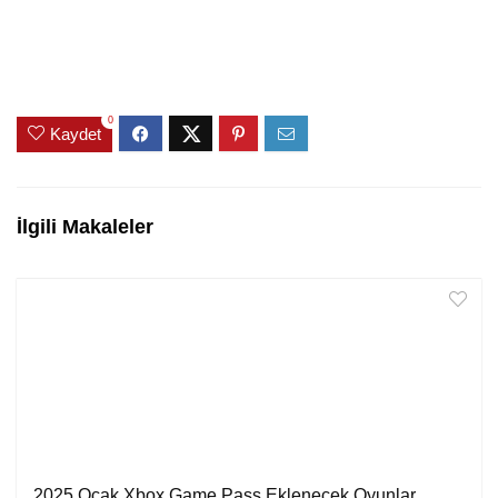
0
Kaydet
İlgili Makaleler
2025 Ocak Xbox Game Pass Eklenecek Oyunlar