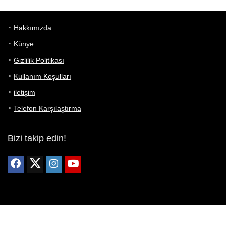
Hakkımızda
Künye
Gizlilik Politikası
Kullanım Koşulları
iletişim
Telefon Karşılaştırma
Bizi takip edin!
Yoğun çabalarımıza rağmen Telefon Teknik Özellikleri sayfamızdaki
bilgilerin %100 doğru olduğunu garanti edemeyiz.