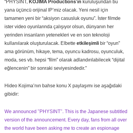
“PHYSINT,
KOJIMA Productions’ın
kuruluşundan bu
yana üçüncü orijinal IP’miz olacak. Yeni nesil için
tamamen yeni bir “aksiyon casusluk oyunu”. İster filmde
ister video oyunlarında çalışıyor olsun, dünyanın her
yerinden insanların yetenekleri ve en son teknoloji
kullanılarak oluşturulacak. Elbette
etkileşimli
bir “oyun”
ama görünüm, hikaye, tema, oyuncu kadrosu, oyunculuk,
moda, ses vb. hepsi “film” olarak adlandırılabilecek “dijital
eğlencenin” bir sonraki seviyesindedir.”
Hideo Kojima’nın bahse konu X paylaşımı ise aşağıdaki
gibidir:
We announced "PHYSINT". This is the Japanese subtitled
version of the announcement. Every day, fans from all over
the world have been asking me to create an espionage