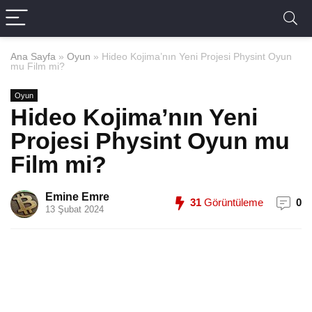
Ana Sayfa
»
Oyun
»
Hideo Kojima’nın Yeni Projesi Physint Oyun
mu Film mi?
Oyun
Hideo Kojima’nın Yeni
Projesi Physint Oyun mu
Film mi?
Emine Emre
31
Görüntüleme
0
13 Şubat 2024