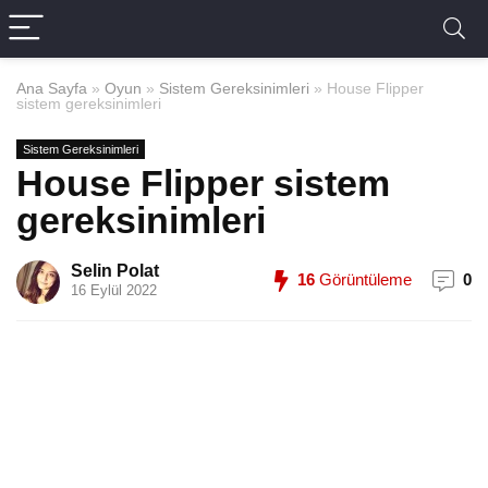
Ana Sayfa
»
Oyun
»
Sistem Gereksinimleri
»
House Flipper
sistem gereksinimleri
Sistem Gereksinimleri
House Flipper sistem
gereksinimleri
Selin Polat
16
Görüntüleme
0
16 Eylül 2022