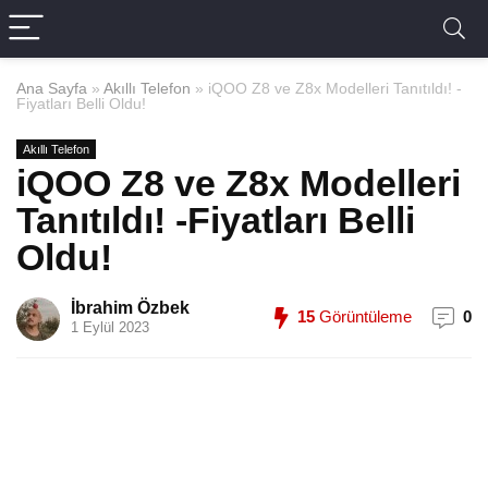
Ana Sayfa
»
Akıllı Telefon
»
iQOO Z8 ve Z8x Modelleri Tanıtıldı! -
Fiyatları Belli Oldu!
Akıllı Telefon
iQOO Z8 ve Z8x Modelleri
Tanıtıldı! -Fiyatları Belli
Oldu!
İbrahim Özbek
15
Görüntüleme
0
1 Eylül 2023