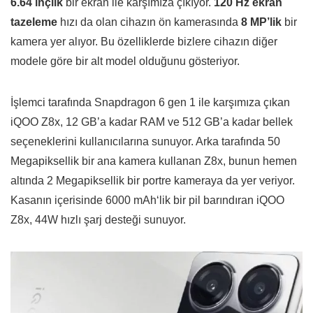
6.64 inçlik
bir ekran ile karşımıza çıkıyor.
120 Hz ekran
tazeleme
hızı da olan cihazın ön kamerasında
8 MP’lik
bir
kamera yer alıyor. Bu özelliklerde bizlere cihazın diğer
modele göre bir alt model olduğunu gösteriyor.
İşlemci tarafında Snapdragon 6 gen 1 ile karşımıza çıkan
iQOO Z8x, 12 GB’a kadar RAM ve 512 GB’a kadar bellek
seçeneklerini kullanıcılarına sunuyor. Arka tarafında 50
Megapiksellik bir ana kamera kullanan Z8x, bunun hemen
altında 2 Megapiksellik bir portre kameraya da yer veriyor.
Kasanın içerisinde 6000 mAh‘lik bir pil barındıran iQOO
Z8x, 44W hızlı şarj desteği sunuyor.