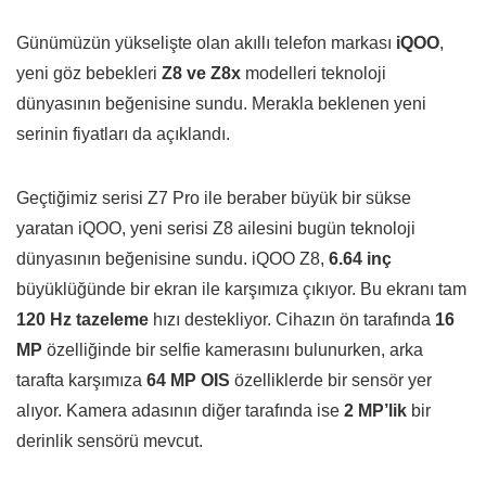
Günümüzün yükselişte olan akıllı telefon markası
iQOO
,
yeni göz bebekleri
Z8 ve Z8x
modelleri teknoloji
dünyasının beğenisine sundu. Merakla beklenen yeni
serinin fiyatları da açıklandı.
Geçtiğimiz serisi Z7 Pro ile beraber büyük bir sükse
yaratan iQOO, yeni serisi Z8 ailesini bugün teknoloji
dünyasının beğenisine sundu. iQOO Z8,
6.64 inç
büyüklüğünde bir ekran ile karşımıza çıkıyor. Bu ekranı tam
120 Hz tazeleme
hızı destekliyor. Cihazın ön tarafında
16
MP
özelliğinde bir selfie kamerasını bulunurken, arka
tarafta karşımıza
64 MP OIS
özelliklerde bir sensör yer
alıyor. Kamera adasının diğer tarafında ise
2 MP’lik
bir
derinlik sensörü mevcut.