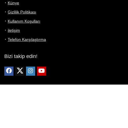
Künye
Gizlilik Politikası
Kullanım Koşulları
iletişim
Telefon Karşılaştırma
Bizi takip edin!
Yoğun çabalarımıza rağmen Telefon Teknik Özellikleri sayfamızdaki
bilgilerin %100 doğru olduğunu garanti edemeyiz.
Belirli bir teknik özellik sizin için hayati önem taşıyorsa, her zaman
telefon satıcısına danışmanızı öneririz; bunun için en iyi yol doğrudan
web sitesini ziyaret etmektir.