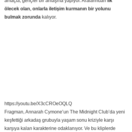
amaçla, gençler bir anlaşma yapıyor. Aralarından
ilk
ölecek olan, onlarla iletişim kurmanın bir yolunu
bulmak zorunda
kalıyor.
https://youtu.be/X3cCROeOQLQ
Fragman, Annarah Cymone’un The Midnight Club’da yeni
keşfettiği arkadaş grubuyla yaşam sonu kriziyle karşı
karşıya kalan karakterine odaklanıyor. Ve bu kliplerde