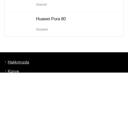
Xiaomi
Huawei Pura 80
Huawei
Hakkımızda
Künye
Gizlilik Politikası
Kullanım Koşulları
iletişim
Telefon Karşılaştırma
Bizi takip edin!