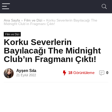
Ana Sayfa
»
Film ve Dizi
»
Korku Severlerin Bayılacağı The
Midnight Club’ın Fragmanı Çıktı!
Film ve Dizi
Korku Severlerin
Bayılacağı The Midnight
Club’ın Fragmanı Çıktı!
Ayşen Sıla
18
Görüntüleme
0
21 Eylül 2022