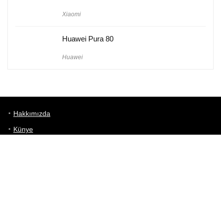
Xiaomi
Huawei Pura 80
Huawei
Hakkımızda
Künye
Gizlilik Politikası
Kullanım Koşulları
iletişim
Telefon Karşılaştırma