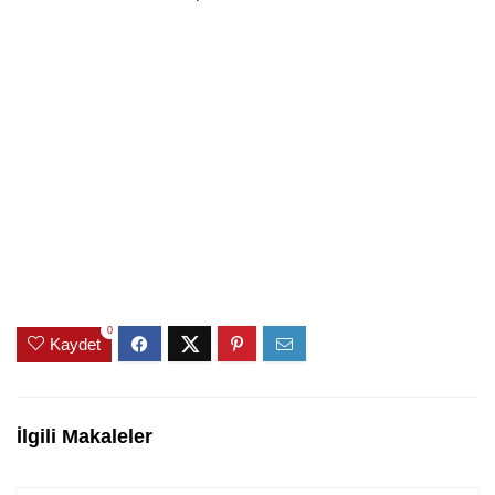
0
Kaydet
İlgili Makaleler