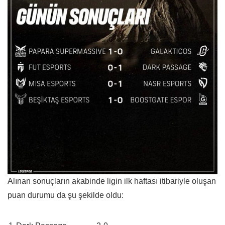
Alınan sonuçların akabinde ligin ilk haftası itibariyle oluşan
puan durumu da şu şekilde oldu: