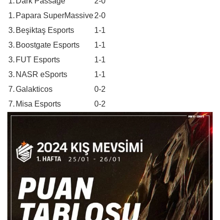
1.
Dark Passage
2-0
1.
Papara SuperMassive
2-0
3.
Beşiktaş Esports
1-1
3.
Boostgate Esports
1-1
3.
FUT Esports
1-1
3.
NASR eSports
1-1
7.
Galakticos
0-2
7.
Misa Esports
0-2