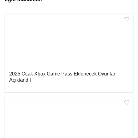
2025 Ocak Xbox Game Pass Eklenecek Oyunlar
Açıklandı!