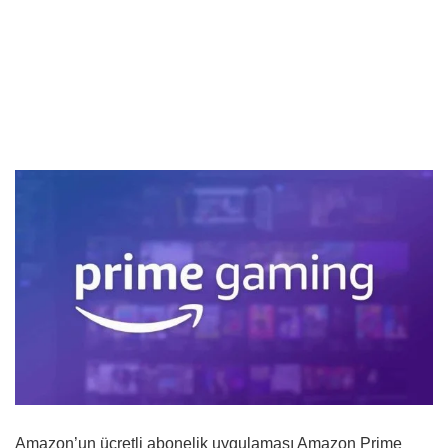
Amazon’un ücretli abonelik uygulaması Amazon Prime