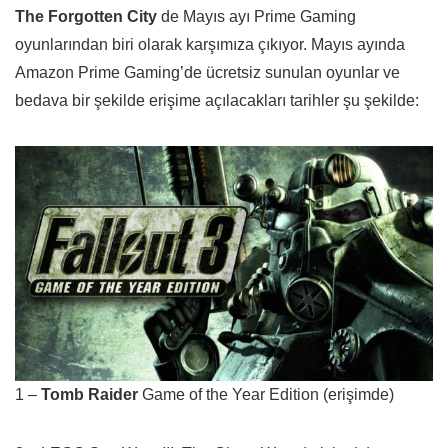
The Forgotten City
de Mayıs ayı Prime Gaming
oyunlarından biri olarak karşımıza çıkıyor. Mayıs ayında
Amazon Prime Gaming’de ücretsiz sunulan oyunlar ve
bedava bir şekilde erişime açılacakları tarihler şu şekilde:
1 –
Tomb Raider
Game of the Year Edition (erişimde)