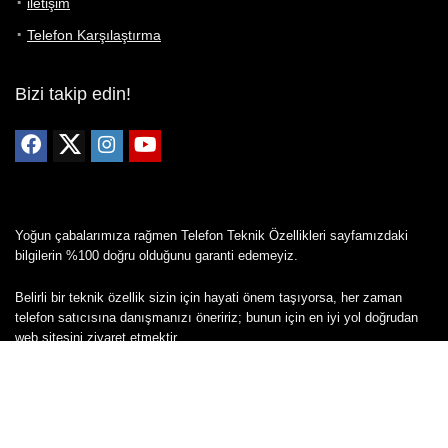
iletişim
Telefon Karşılaştırma
Bizi takip edin!
Yoğun çabalarımıza rağmen Telefon Teknik Özellikleri sayfamızdaki
bilgilerin %100 doğru olduğunu garanti edemeyiz.
Belirli bir teknik özellik sizin için hayati önem taşıyorsa, her zaman
telefon satıcısına danışmanızı öneririz; bunun için en iyi yol doğrudan
web sitesini ziyaret etmektir.
Mevcut telefona ait herhangi bir bilginin yanlış veya eksik olduğunu
düşünüyorsanız lütfen bizimle
buradan
iletişime geçin.