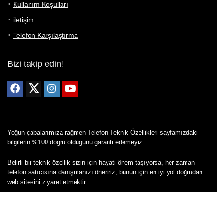
Kullanım Koşulları
iletişim
Telefon Karşılaştırma
Bizi takip edin!
Yoğun çabalarımıza rağmen Telefon Teknik Özellikleri sayfamızdaki
bilgilerin %100 doğru olduğunu garanti edemeyiz.
Belirli bir teknik özellik sizin için hayati önem taşıyorsa, her zaman
telefon satıcısına danışmanızı öneririz; bunun için en iyi yol doğrudan
web sitesini ziyaret etmektir.
Mevcut telefona ait herhangi bir bilginin yanlış veya eksik olduğunu
düşünüyorsanız lütfen bizimle
buradan
iletişime geçin.