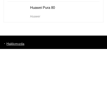
Huawei Pura 80
Huawei
Hakkımızda
Künye
Gizlilik Politikası
Kullanım Koşulları
iletişim
Telefon Karşılaştırma
Bizi takip edin!