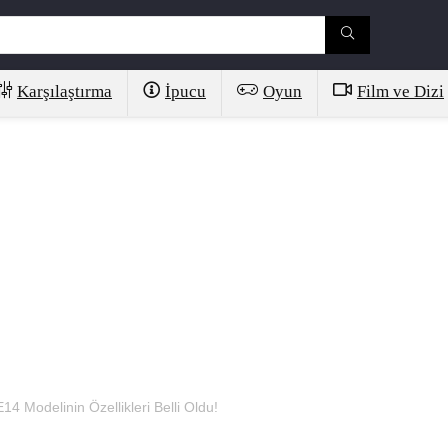
Karşılaştırma
İpucu
Oyun
Film ve Dizi
 Modelinin Özellikleri Belli Oldu!