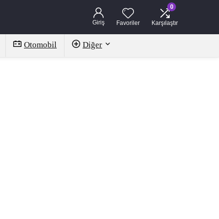
0
Giriş
Favoriler
Karşılaştır
Otomobil
Diğer