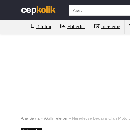
Telefon
Haberler
İnceleme
Ana Sayfa
»
Akıllı Telefon
»
Neredeyse Bedava Olan Moto E14