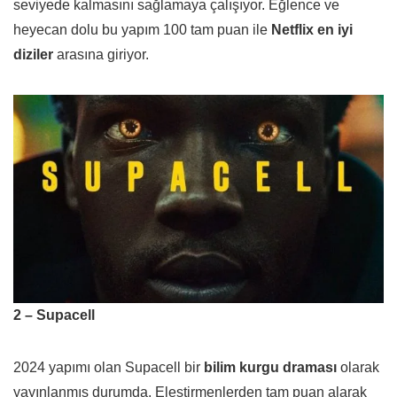
seviyede kalmasını sağlamaya çalışıyor. Eğlence ve
heyecan dolu bu yapım 100 tam puan ile
Netflix en iyi
diziler
arasına giriyor.
2 – Supacell
2024 yapımı olan Supacell bir
bilim kurgu draması
olarak
yayınlanmış durumda. Eleştirmenlerden tam puan alarak