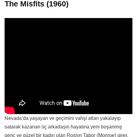
The Misfits (1960)
Nevada’da yaşayan ve geçimini vahşi atları yakalayıp
satarak kazanan üç arkadaşın hayatına yeni boşanmış
genç ve güzel bir kadın olan Roslyn Tabor (Monroe) girer.