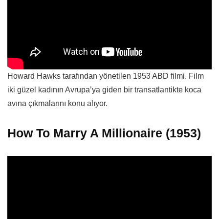
Howard Hawks tarafından yönetilen 1953 ABD filmi. Film
iki güzel kadının Avrupa’ya giden bir transatlantikte koca
avına çıkmalarını konu alıyor.
How To Marry A Millionaire (1953)