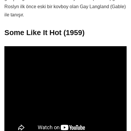
Roslyn ilk önce eski bir kovboy olan Gay Langland (Gable)
ile tanışır.
Some Like It Hot (1959)