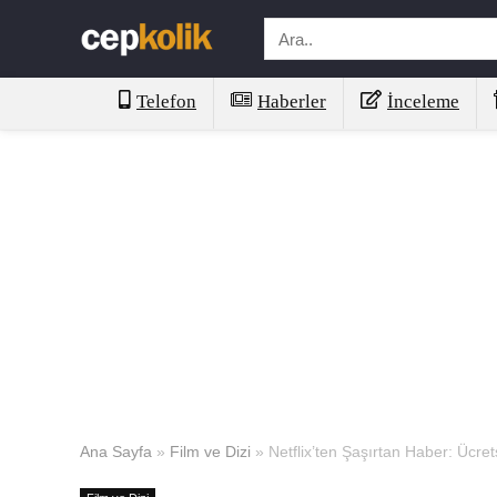
Telefon
Haberler
İnceleme
Ana Sayfa
»
Film ve Dizi
»
Netflix’ten Şaşırtan Haber: Ücrets