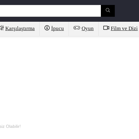
Karşılaştırma
İpucu
Oyun
Film ve Dizi
iz Olabilir!