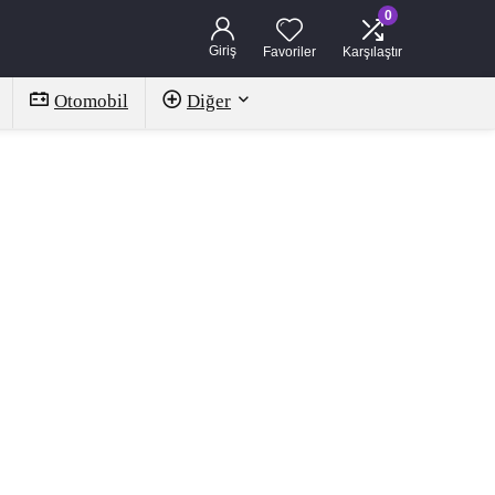
0
Giriş
Favoriler
Karşılaştır
Otomobil
Diğer