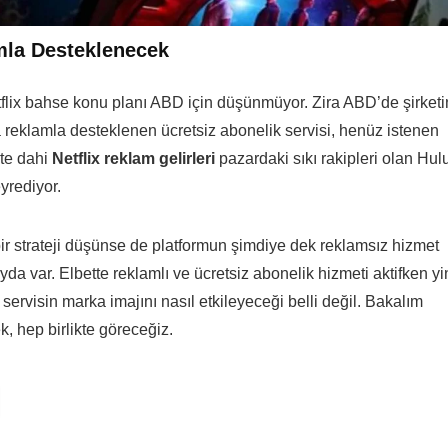
amla Desteklenecek
flix bahse konu planı ABD için düşünmüyor. Zira ABD’de şirketi
 reklamla desteklenen ücretsiz abonelik servisi, henüz istenen
kte dahi
Netflix reklam gelirleri
pazardaki sıkı rakipleri olan Hul
yrediyor.
bir strateji düşünse de platformun şimdiye dek reklamsız hizmet
ayda var. Elbette reklamlı ve ücretsiz abonelik hizmeti aktifken y
rvisin marka imajını nasıl etkileyeceği belli değil. Bakalım
k, hep birlikte göreceğiz.