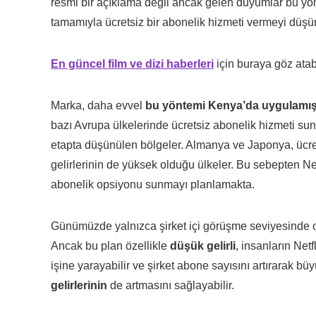
resmi bir açıklama değil ancak gelen duyumlar bu yö
tamamıyla ücretsiz bir abonelik hizmeti vermeyi düşü
En güncel film ve dizi haberleri
için buraya göz atabi
Marka, daha evvel
bu yöntemi Kenya’da uygulamı
bazı Avrupa ülkelerinde ücretsiz abonelik hizmeti su
etapta düşünülen bölgeler. Almanya ve Japonya, ücret
gelirlerinin de yüksek olduğu ülkeler. Bu sebepten Net
abonelik opsiyonu sunmayı planlamakta.
Günümüzde yalnızca şirket içi görüşme seviyesinde ol
Ancak bu plan özellikle
düşük gelirli
, insanların Net
işine yarayabilir ve şirket abone sayısını artırarak bü
gelirlerinin
de artmasını sağlayabilir.