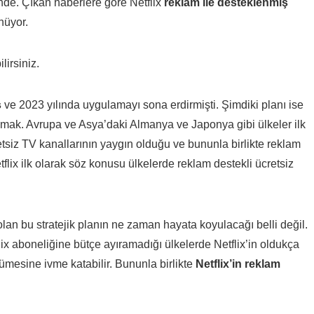
nde. Çıkan haberlere göre Netflix
reklam ile desteklenmiş
nüyor.
lirsiniz.
ş
ve 2023 yılında uygulamayı sona erdirmişti. Şimdiki planı ise
nmak. Avrupa ve Asya’daki Almanya ve Japonya gibi ülkeler ilk
siz TV kanallarının yaygın olduğu ve bununla birlikte reklam
flix ilk olarak söz konusu ülkelerde reklam destekli ücretsiz
an bu stratejik planın ne zaman hayata koyulacağı belli değil.
flix aboneliğine bütçe ayıramadığı ülkelerde Netflix’in oldukça
yümesine ivme katabilir. Bununla birlikte
Netflix’in reklam