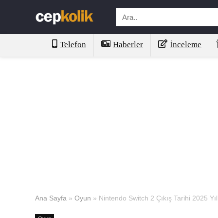
Telefon
Haberler
İnceleme
Ana Sayfa
»
Oyun
»
Nintendo Switch 2 Çıkış Tarihi 2025 Yıl