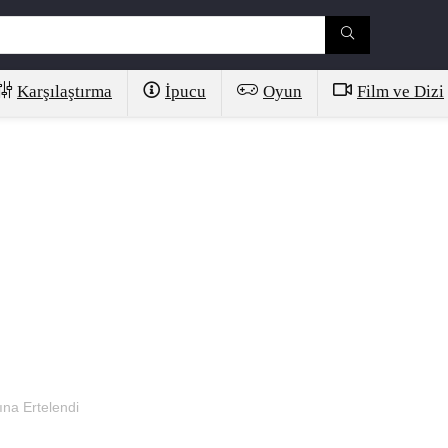
Karşılaştırma
İpucu
Oyun
Film ve Dizi
ına Ertelendi