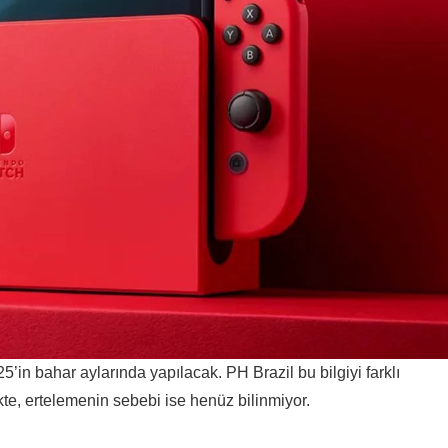
5’in bahar aylarında yapılacak. PH Brazil bu bilgiyi farklı
ikte, ertelemenin sebebi ise henüz bilinmiyor.