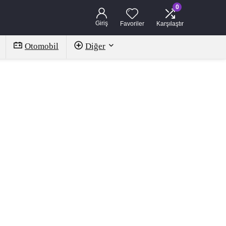
0
Giriş
Favoriler
Karşılaştır
Otomobil
Diğer