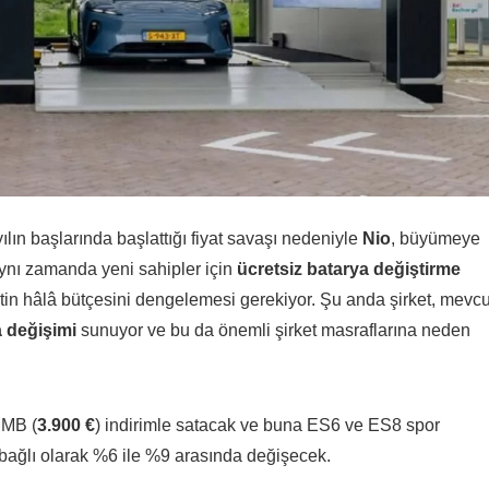
yılın başlarında başlattığı fiyat savaşı nedeniyle
Nio
, büyümeye
aynı zamanda yeni sahipler için
ücretsiz batarya değiştirme
in hâlâ bütçesini dengelemesi gerekiyor. Şu anda şirket, mevcu
a değişimi
sunuyor ve bu da önemli şirket masraflarına neden
RMB (
3.900 €
) indirimle satacak ve buna ES6 ve ES8 spor
e bağlı olarak %6 ile %9 arasında değişecek.