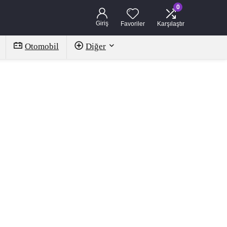
0
Giriş
Favoriler
Karşılaştır
Otomobil
Diğer