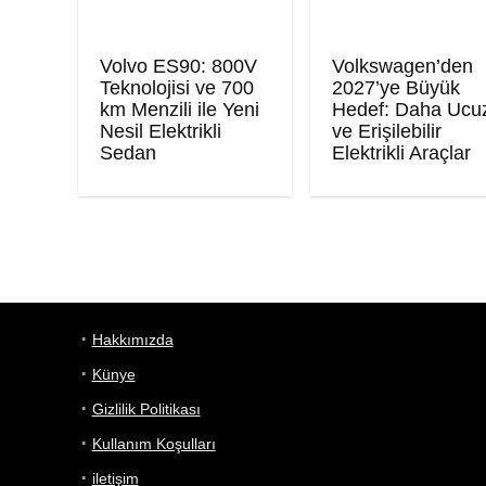
Volvo ES90: 800V
Volkswagen’den
Teknolojisi ve 700
2027’ye Büyük
km Menzili ile Yeni
Hedef: Daha Ucu
Nesil Elektrikli
ve Erişilebilir
Sedan
Elektrikli Araçlar
Hakkımızda
Künye
Gizlilik Politikası
Kullanım Koşulları
iletişim