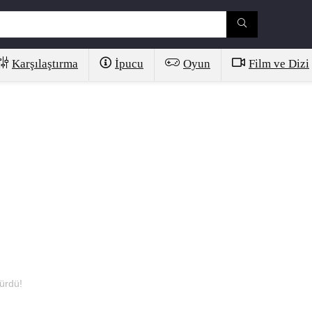
Karşılaştırma
İpucu
Oyun
Film ve Dizi
şürdü!