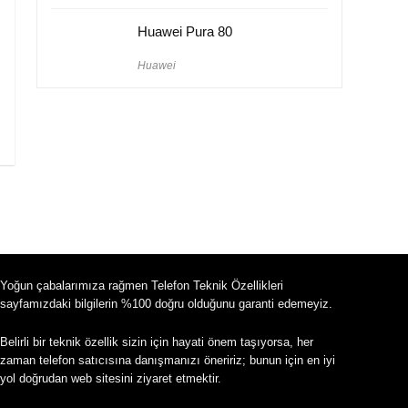
Huawei Pura 80
Huawei
Yoğun çabalarımıza rağmen Telefon Teknik Özellikleri
sayfamızdaki bilgilerin %100 doğru olduğunu garanti edemeyiz.
Belirli bir teknik özellik sizin için hayati önem taşıyorsa, her
zaman telefon satıcısına danışmanızı öneririz; bunun için en iyi
yol doğrudan web sitesini ziyaret etmektir.