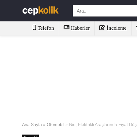
Telefon
Haberler
İnceleme
Ana Sayfa
»
Otomobil
»
Nio, Elektrikli Araçlarında Fiyat Dü