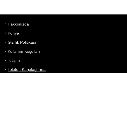
Hakkımızda
Künye
Gizlilik Politikası
Kullanım Koşulları
iletişim
Telefon Karşılaştırma
Bizi takip edin!
Yoğun çabalarımıza rağmen Telefon Teknik Özellikleri sayfamızdaki