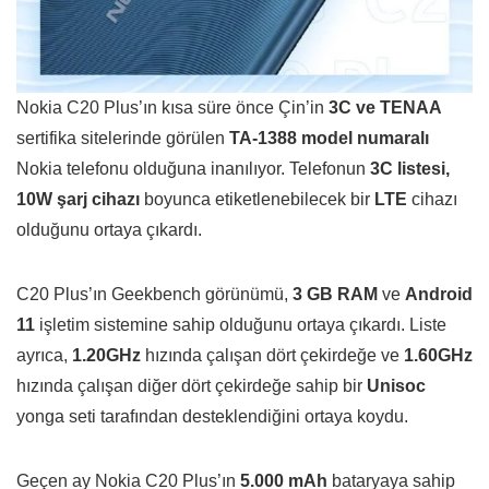
Nokia C20 Plus’ın kısa süre önce Çin’in
3C ve TENAA
sertifika sitelerinde görülen
TA-1388 model numaralı
Nokia telefonu olduğuna inanılıyor. Telefonun
3C listesi,
10W şarj cihazı
boyunca etiketlenebilecek bir
LTE
cihazı
olduğunu ortaya çıkardı.
C20 Plus’ın Geekbench görünümü,
3 GB RAM
ve
Android
11
işletim sistemine sahip olduğunu ortaya çıkardı. Liste
ayrıca,
1.20GHz
hızında çalışan dört çekirdeğe ve
1.60GHz
hızında çalışan diğer dört çekirdeğe sahip bir
Unisoc
yonga seti tarafından desteklendiğini ortaya koydu.
Geçen ay Nokia C20 Plus’ın
5.000 mAh
bataryaya sahip