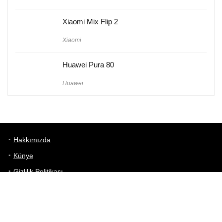
Xiaomi Mix Flip 2
Xiaomi
Huawei Pura 80
Huawei
Hakkımızda
Künye
Gizlilik Politikası
Kullanım Koşulları
iletişim
Telefon Karşılaştırma