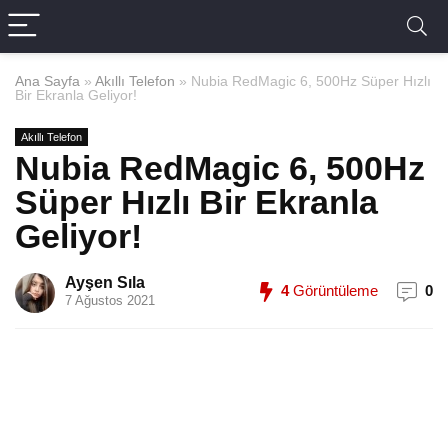
Ana Sayfa
»
Akıllı Telefon
»
Nubia RedMagic 6, 500Hz Süper Hızlı
Bir Ekranla Geliyor!
Akıllı Telefon
Nubia RedMagic 6, 500Hz
Süper Hızlı Bir Ekranla
Geliyor!
Ayşen Sıla
4
Görüntüleme
0
7 Ağustos 2021