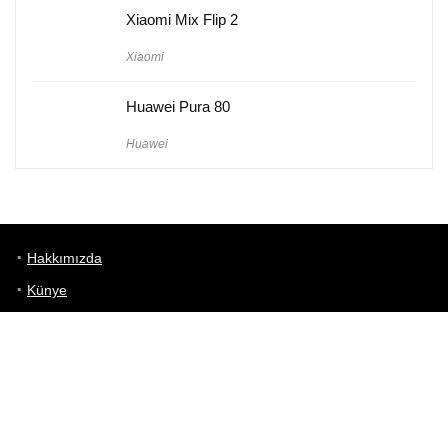
Xiaomi Mix Flip 2
Xiaomi
Huawei Pura 80
Huawei
Hakkımızda
Künye
Gizlilik Politikası
Kullanım Koşulları
iletişim
Telefon Karşılaştırma