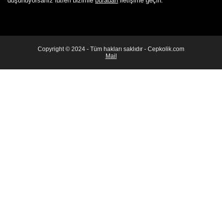
düşünüyorsanız lütfen bizimle
buradan
iletişime geçin.
Copyright © 2024 - Tüm hakları saklıdır - Cepkolik.com
Mail