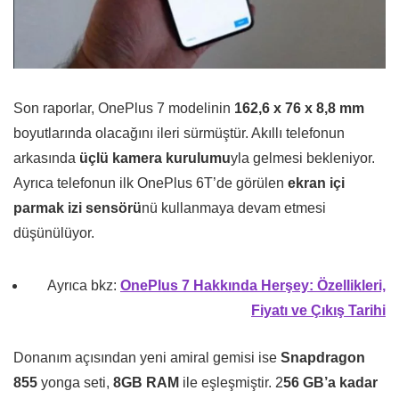
Son raporlar, OnePlus 7 modelinin
162,6 x 76 x 8,8 mm
boyutlarında olacağını ileri sürmüştür. Akıllı telefonun
arkasında
üçlü kamera kurulumu
yla gelmesi bekleniyor.
Ayrıca telefonun ilk OnePlus 6T’de görülen
ekran içi
parmak izi sensörü
nü kullanmaya devam etmesi
düşünülüyor.
Ayrıca bkz:
OnePlus 7 Hakkında Herşey: Özellikleri,
Fiyatı ve Çıkış Tarihi
Donanım açısından yeni amiral gemisi ise
Snapdragon
855
yonga seti,
8GB RAM
ile eşleşmiştir. 2
56 GB’a kadar