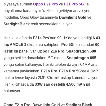
piyasaya sürülen
Oppo F21 Pro
ve
F21 Pro 5G
ile
boyutlarına kadar aynı özellikleri getiriyor ancak yeni
modeller, Oppo Glow tasarımıyla
Dawnlight Gold
ve
Starlight Black
renk seçeneklerini alıyor.
Her iki telefon da
F21s Pro
‘nun
90 Hz
‘de yenilendiği
6.43
inç AMOLED
ekranlara sahipken,
Pro 5G
‘nin standart
60
Hz
‘lik bir paneli var.
Oppo F21s Pro
,
Snapdragon 680
yonga seti ile donatılırken, 5G modeli
Snapdragon 695
yonga setini kullanıyor. Her iki telefon da aynı 64MP ana
kamerayı paylaşırken,
F21s Pro
,
F21s Pro 5G
‘deki 2MP
makro lense kıyasla 2MP 30x mikroskop kamerası alıyor.
Her iki cihazda da
33W şarj destekli 4.500 mAh pil
bulunuyor.
Oppo F21s Pro
,
Dawnlight Gold
ve
Starlight Black