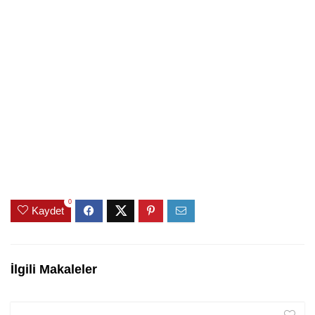
0
Kaydet
İlgili Makaleler