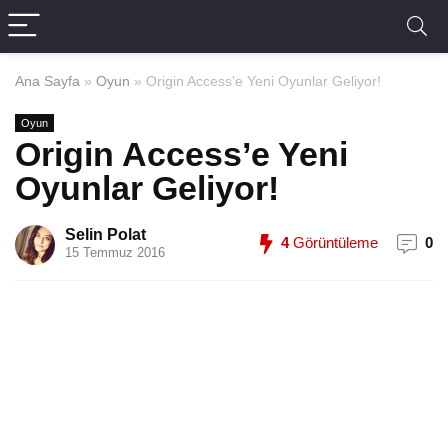
Ana Sayfa
»
Oyun
»
Origin Access’e Yeni Oyunlar Geliyor!
Oyun
Origin Access’e Yeni
Oyunlar Geliyor!
Selin Polat
4
Görüntüleme
0
15 Temmuz 2016