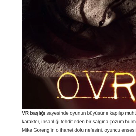
VR başlığı
sayesinde oyunun büyüsüne kapılıp muhte
karakter, insanlığı tehdit eden bir salgına çözüm bu
Mike Goreng’in o ihanet dolu nefesini, oyuncu ensesi