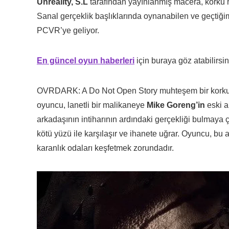
Unreality, S.L
tarafından yayınlanmış macera, korku he
Sanal gerçeklik başlıklarında oynanabilen ve geçti
PCVR’ye geliyor.
En güncel oyun haberleri
için buraya göz atabilirsin
OVRDARK: A Do Not Open Story muhteşem bir korku v
oyuncu, lanetli bir malikaneye
Mike Goreng’in
eski a
arkadaşının intiharının ardındaki gerçekliği bulmaya 
kötü yüzü ile karşılaşır ve ihanete uğrar. Oyuncu, 
karanlık odaları keşfetmek zorundadır.