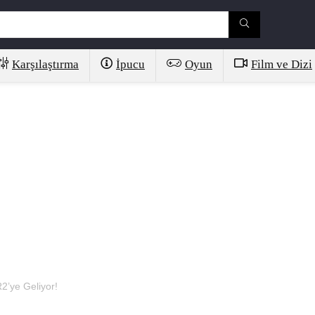
Karşılaştırma
İpucu
Oyun
Film ve Dizi
’ye Geliyor!