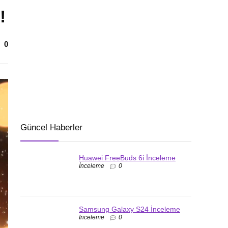
!
0
Güncel Haberler
Huawei FreeBuds 6i İnceleme
İnceleme
0
Samsung Galaxy S24 İnceleme
İnceleme
0