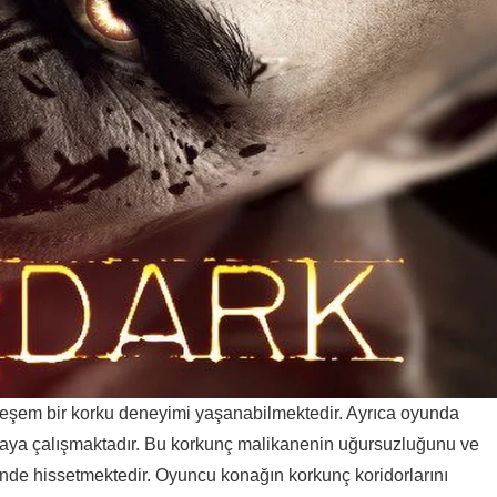
şem bir korku deneyimi yaşanabilmektedir. Ayrıca oyunda
lmaya çalışmaktadır. Bu korkunç malikanenin uğursuzluğunu ve
nde hissetmektedir. Oyuncu konağın korkunç koridorlarını