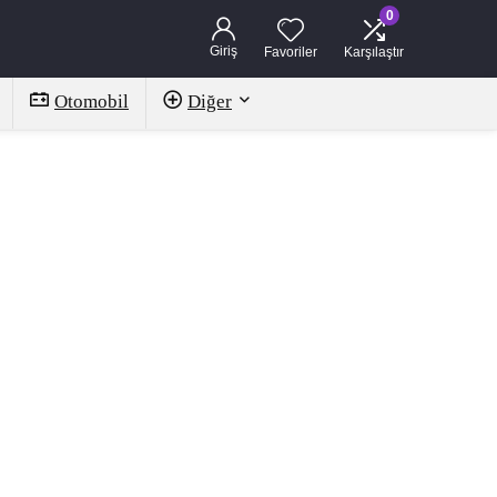
0
Giriş
Favoriler
Karşılaştır
Otomobil
Diğer