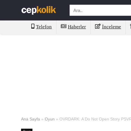
Telefon
Haberler
İnceleme
Ana Sayfa
»
Oyun
»
OVRDARK: A Do Not Open Story PSVR2