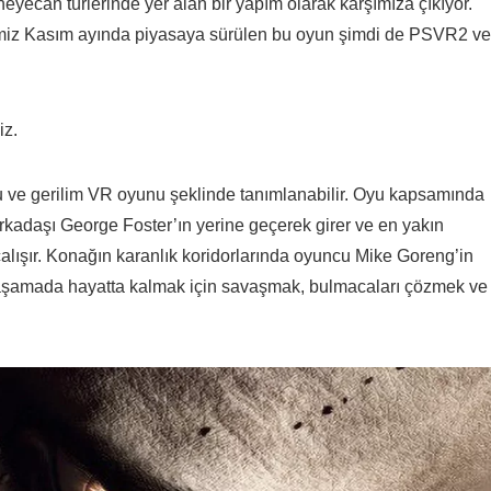
yecan türlerinde yer alan bir yapım olarak karşımıza çıkıyor.
ğimiz Kasım ayında piyasaya sürülen bu oyun şimdi de PSVR2 ve
iz.
e gerilim VR oyunu şeklinde tanımlanabilir. Oyu kapsamında
rkadaşı George Foster’ın yerine geçerek girer ve en yakın
çalışır. Konağın karanlık koridorlarında oyuncu Mike Goreng’in
bu aşamada hayatta kalmak için savaşmak, bulmacaları çözmek ve