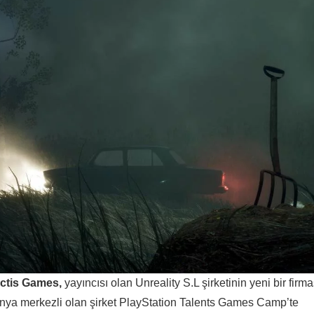
ctis Games,
yayıncısı olan Unreality S.L şirketinin yeni bir firma
anya merkezli olan şirket PlayStation Talents Games Camp’te