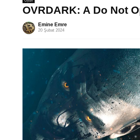
Oyun
OVRDARK: A Do Not Op
Emine Emre
20 Şubat 2024