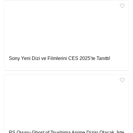
Sony Yeni Dizi ve Filmlerini CES 2025’te Tanıttı!
PS Oyunu Ghost of Tsushima Anime Dizisi Olacak, İşte