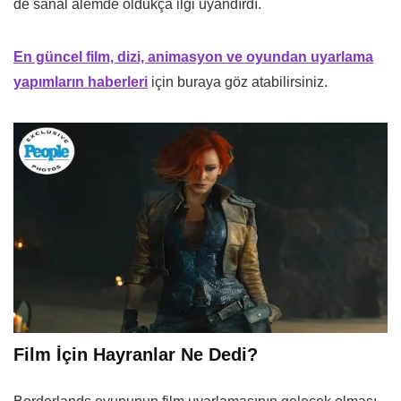
de sanal alemde oldukça ilgi uyandırdı.
En güncel film, dizi, animasyon ve oyundan uyarlama
yapımların haberleri
için buraya göz atabilirsiniz.
Film İçin Hayranlar Ne Dedi?