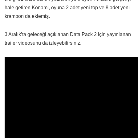
hale getiren Konami, oyuna 2 adet yeni top ve 8 adet yeni
krampon da eklemiş.
3 Aralık’ta geleceği açıklanan Data Pack 2 için yayınlanan
trailer videosunu da izleyebilirsiniz.