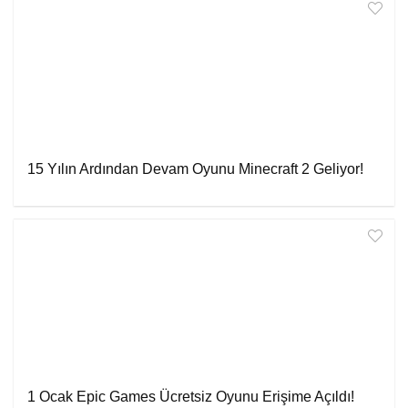
15 Yılın Ardından Devam Oyunu Minecraft 2 Geliyor!
1 Ocak Epic Games Ücretsiz Oyunu Erişime Açıldı!