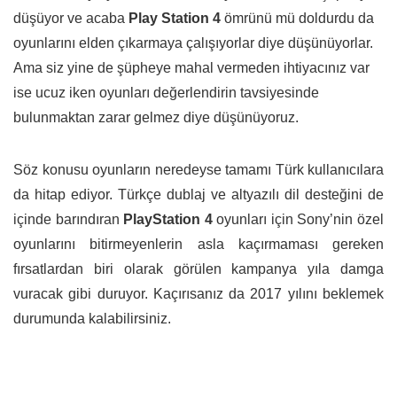
düşüyor ve acaba
Play Station 4
ömrünü mü doldurdu da
oyunlarını elden çıkarmaya çalışıyorlar diye düşünüyorlar.
Ama siz yine de şüpheye mahal vermeden ihtiyacınız var
ise ucuz iken oyunları değerlendirin tavsiyesinde
bulunmaktan zarar gelmez diye düşünüyoruz.
Söz konusu oyunların neredeyse tamamı Türk kullanıcılara
da hitap ediyor. Türkçe dublaj ve altyazılı dil desteğini de
içinde barındıran
PlayStation 4
oyunları için Sony’nin özel
oyunlarını bitirmeyenlerin asla kaçırmaması gereken
fırsatlardan biri olarak görülen kampanya yıla damga
vuracak gibi duruyor. Kaçırısanız da 2017 yılını beklemek
durumunda kalabilirsiniz.