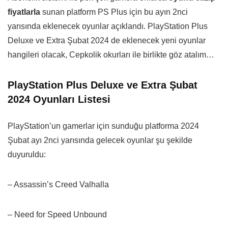
fiyatlarla
sunan platform PS Plus için bu ayın 2nci
yarısında eklenecek oyunlar açıklandı. PlayStation Plus
Deluxe ve Extra Şubat 2024 de eklenecek yeni oyunlar
hangileri olacak, Cepkolik okurları ile birlikte göz atalım…
PlayStation Plus Deluxe ve Extra Şubat
2024 Oyunları Listesi
PlayStation’un gamerlar için sunduğu platforma 2024
Şubat ayı 2nci yarısında gelecek oyunlar şu şekilde
duyuruldu:
– Assassin’s Creed Valhalla
– Need for Speed Unbound