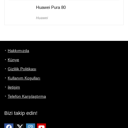
Huawei Pura 80
Huawei
Hakkımızda
Künye
Gizlilik Politikası
Kullanım Koşulları
iletişim
Telefon Karşılaştırma
Bizi takip edin!