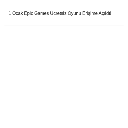
1 Ocak Epic Games Ücretsiz Oyunu Erişime Açıldı!