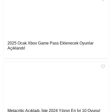
2025 Ocak Xbox Game Pass Eklenecek Oyunlar
Açıklandı!
Metacritic Açıkladı, İşte 2024 Yılının En İyi 10 Oyunu!