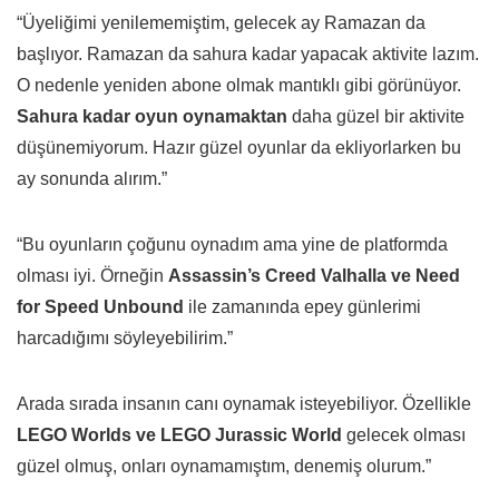
“Üyeliğimi yenilememiştim, gelecek ay Ramazan da
başlıyor. Ramazan da sahura kadar yapacak aktivite lazım.
O nedenle yeniden abone olmak mantıklı gibi görünüyor.
Sahura kadar oyun oynamaktan
daha güzel bir aktivite
düşünemiyorum. Hazır güzel oyunlar da ekliyorlarken bu
ay sonunda alırım.”
“Bu oyunların çoğunu oynadım ama yine de platformda
olması iyi. Örneğin
Assassin’s Creed Valhalla ve Need
for Speed Unbound
ile zamanında epey günlerimi
harcadığımı söyleyebilirim.”
Arada sırada insanın canı oynamak isteyebiliyor. Özellikle
LEGO Worlds ve LEGO Jurassic World
gelecek olması
güzel olmuş, onları oynamamıştım, denemiş olurum.”