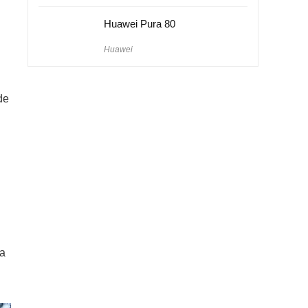
Huawei Pura 80
Huawei
de
da