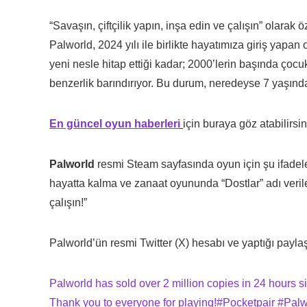
“Savaşın, çiftçilik yapın, inşa edin ve çalışın” olara
Palworld, 2024 yılı ile birlikte hayatımıza giriş yapan 
yeni nesle hitap ettiği kadar; 2000’lerin başında çocu
benzerlik barındırıyor. Bu durum, neredeyse 7 yaşında
En güncel oyun haberleri
için buraya göz atabilirsin
Palworld
resmi Steam sayfasında oyun için şu ifadel
hayatta kalma ve zanaat oyununda “Dostlar” adı verilen 
çalışın!”
Palworld’ün resmi Twitter (X) hesabı ve yaptığı payla
Palworld has sold over 2 million copies in 24 hours s
Thank you to everyone for playing!
#Pocketpair
#Palw