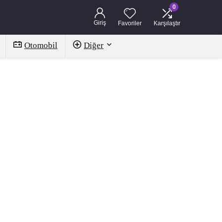
0
Giriş
Favoriler
Karşılaştır
Otomobil
Diğer