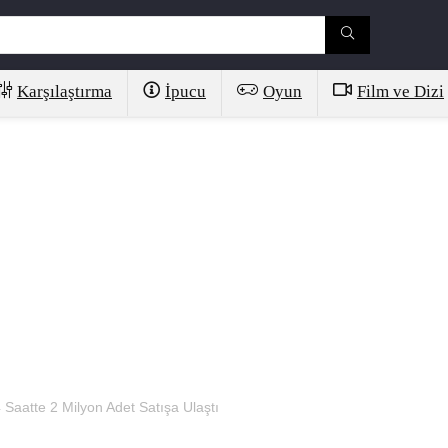
Karşılaştırma
İpucu
Oyun
Film ve Dizi
Saatte 2 Milyon Adet Satışa Ulaştı