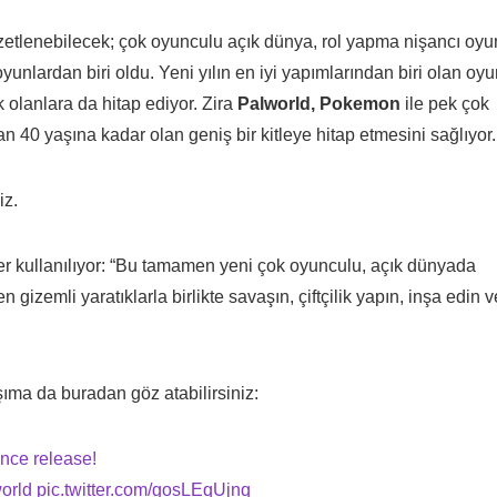
k özetlenebilecek; çok oyunculu açık dünya, rol yapma nişancı oy
oyunlardan biri oldu. Yeni yılın en iyi yapımlarından biri olan oyu
k olanlara da hitap ediyor. Zira
Palworld, Pokemon
ile pek çok
n 40 yaşına kadar olan geniş bir kitleye hitap etmesini sağlıyor.
iz.
er kullanılıyor: “Bu tamamen yeni çok oyunculu, açık dünyada
gizemli yaratıklarla birlikte savaşın, çiftçilik yapın, inşa edin v
şıma da buradan göz atabilirsiniz:
ince release!
orld
pic.twitter.com/gosLEqUjnq