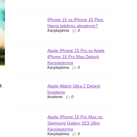
iPhone 15 vs iPhone 15 Plus:
Hangi telefonu almalıyım?
Karşılaştırma
0
Apple iPhone 15 Pro vs Apple
iPhone 15 Pro Max Detaylı
Karşılaştırma
Karşılaştırma
0
ak
Apple Watch Ultra 2 Detaylı
İnceleme
İnceleme
0
Apple iPhone 15 Pro Max vs.
Samsung Galaxy S23 Ultra
Karşılaştırma
Karşılaştırma
0