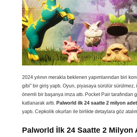
2024 yılının merakla beklenen yapımlarından biri kon
gibi” bir giriş yaptı. Oyun, piyasaya sürülür sürülmez,
önemli bir başarıya imza attı. Pocket Pair tarafından 
katlanarak arttı.
Palworld ilk 24 saatte 2 milyon adet
yaptı. Cepkolik okurları ile birlikte detaylara göz ata
Palworld İlk 24 Saatte 2 Milyon 