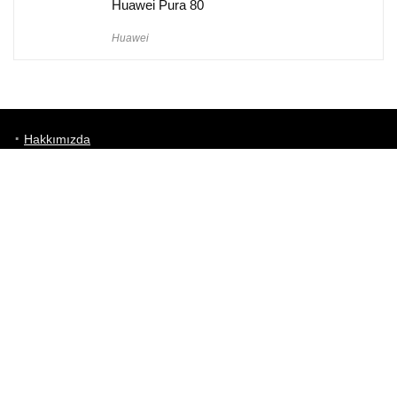
Huawei Pura 80
Huawei
Hakkımızda
Künye
Gizlilik Politikası
Kullanım Koşulları
iletişim
Telefon Karşılaştırma
Bizi takip edin!