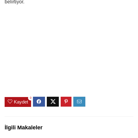
belirtiyor.
0
Kaydet
İlgili Makaleler