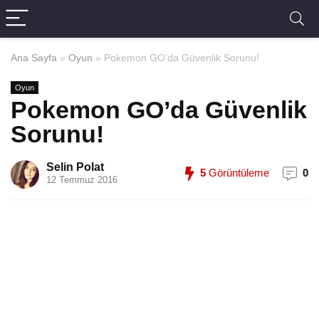
Ana Sayfa
»
Oyun
»
Pokemon GO’da Güvenlik Sorunu!
Oyun
Pokemon GO’da Güvenlik
Sorunu!
Selin Polat
5
Görüntüleme
0
12 Temmuz 2016