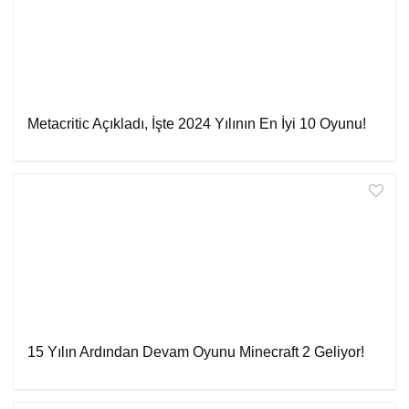
Metacritic Açıkladı, İşte 2024 Yılının En İyi 10 Oyunu!
15 Yılın Ardından Devam Oyunu Minecraft 2 Geliyor!