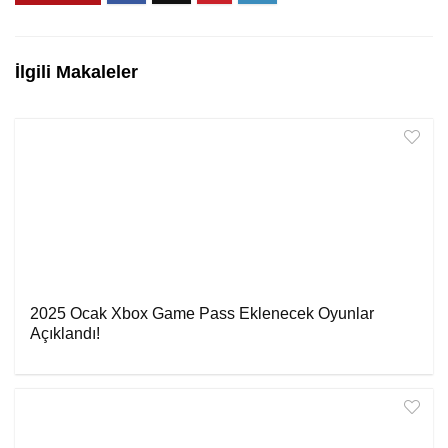
İlgili Makaleler
2025 Ocak Xbox Game Pass Eklenecek Oyunlar
Açıklandı!