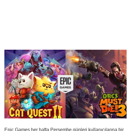
Epic Games her hafta Perşembe günleri kullanıcılarına bir