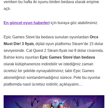
verirken bu hafta iki oyunu birden bedava olarak erişime
açtı.
En güncel oyun haberleri
için buraya göz atabilirsiniz.
Epic Games Store’da bedava sunulan oyunlardan
Orcs
Must Die! 3 fiyatı,
dijital oyun platformu Steam’de 15 dolar
seviyesinde. Cat Quest 2 Steam fiyatı ise 8 dolar civarında.
Bahse konu oyunları
Epic Games Store’dan bedava
olarak kütüphanenize indirebilir ve istediğiniz zaman
ücretsiz bir şekilde oynayabilirsiniz; tabii Epic Games
aboneliğinizi sonlandırmadığınız sürece. Peki bu oyunlar
platformda nasıl ücretsiz indirilir, açıklayalım…