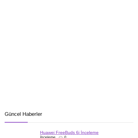
Güncel Haberler
Huawei FreeBuds 6i İnceleme
İnceleme
0