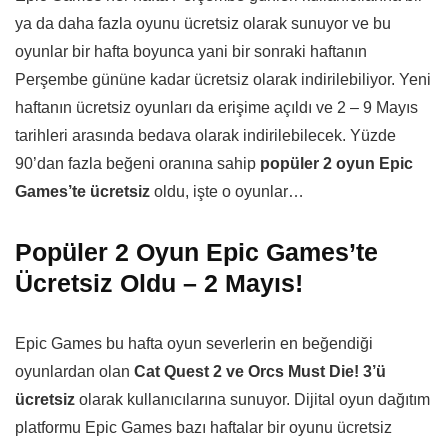
ya da daha fazla oyunu ücretsiz olarak sunuyor ve bu
oyunlar bir hafta boyunca yani bir sonraki haftanın
Perşembe gününe kadar ücretsiz olarak indirilebiliyor. Yeni
haftanın ücretsiz oyunları da erişime açıldı ve 2 – 9 Mayıs
tarihleri arasında bedava olarak indirilebilecek. Yüzde
90’dan fazla beğeni oranına sahip
popüler 2 oyun Epic
Games’te ücretsiz
oldu, işte o oyunlar…
Popüler 2 Oyun Epic Games’te
Ücretsiz Oldu – 2 Mayıs!
Epic Games bu hafta oyun severlerin en beğendiği
oyunlardan olan
Cat Quest 2 ve Orcs Must Die! 3’ü
ücretsiz
olarak kullanıcılarına sunuyor. Dijital oyun dağıtım
platformu Epic Games bazı haftalar bir oyunu ücretsiz