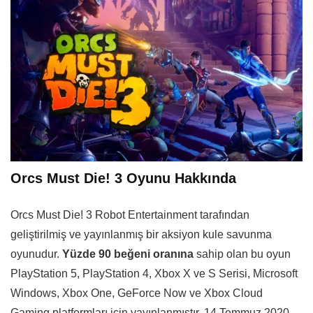
Orcs Must Die! 3 Oyunu Hakkında
Orcs Must Die! 3 Robot Entertainment tarafından
geliştirilmiş ve yayınlanmış bir aksiyon kule savunma
oyunudur.
Yüzde 90 beğeni oranına
sahip olan bu oyun
PlayStation 5, PlayStation 4, Xbox X ve S Serisi, Microsoft
Windows, Xbox One, GeForce Now ve Xbox Cloud
Gaming platformları için yayınlanmıştır. 14 Temmuz 2020