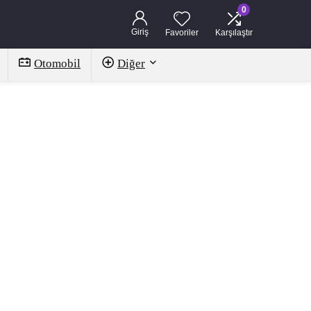
0
Giriş
Favoriler
Karşılaştır
Otomobil
Diğer