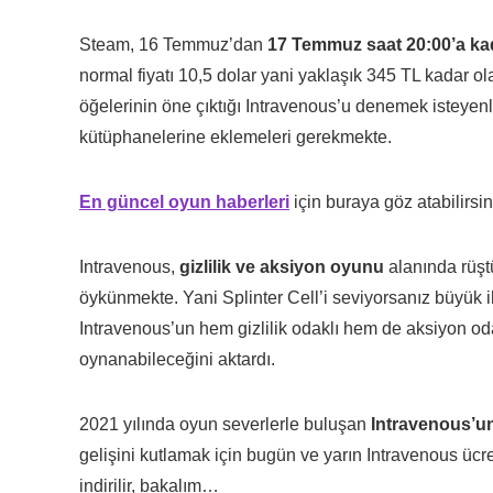
Steam, 16 Temmuz’dan
17 Temmuz saat 20:00’a kad
normal fiyatı 10,5 dolar yani yaklaşık 345 TL kadar ol
öğelerinin öne çıktığı Intravenous’u denemek isteyen
kütüphanelerine eklemeleri gerekmekte.
En güncel oyun haberleri
için buraya göz atabilirsin
Intravenous,
gizlilik ve aksiyon oyunu
alanında rüştü
öykünmekte. Yani Splinter Cell’i seviyorsanız büyük ih
Intravenous’un hem gizlilik odaklı hem de aksiyon oda
oynanabileceğini aktardı.
2021 yılında oyun severlerle buluşan
Intravenous’u
gelişini kutlamak için bugün ve yarın Intravenous ücr
indirilir, bakalım…