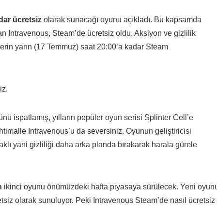
ar ücretsiz
olarak sunacağı oyunu açıkladı. Bu kapsamda
an Intravenous, Steam’de ücretsiz oldu. Aksiyon ve gizlilik
lerin yarın (17 Temmuz) saat 20:00’a kadar Steam
iz.
nü ispatlamış, yılların popüler oyun serisi Splinter Cell’e
timalle Intravenous’u da seversiniz. Oyunun geliştiricisi
klı yani gizliliği daha arka planda bırakarak harala gürele
n
ikinci oyunu önümüzdeki hafta piyasaya sürülecek. Yeni oyun
etsiz olarak sunuluyor. Peki Intravenous Steam’de nasıl ücretsiz