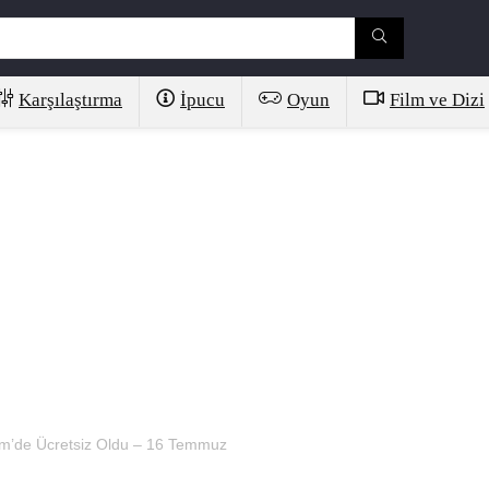
Karşılaştırma
İpucu
Oyun
Film ve Dizi
eam’de Ücretsiz Oldu – 16 Temmuz