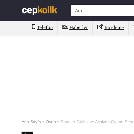
Telefon
Haberler
İnceleme
Ana Sayfa
»
Oyun
»
Popüler Gizlilik ve Aksiyon Oyunu St