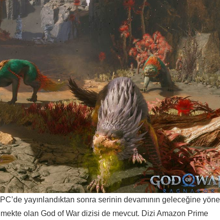
k PC’de yayınlandıktan sonra serinin devamının geleceğine yöne
ilmekte olan God of War dizisi de mevcut. Dizi Amazon Prime