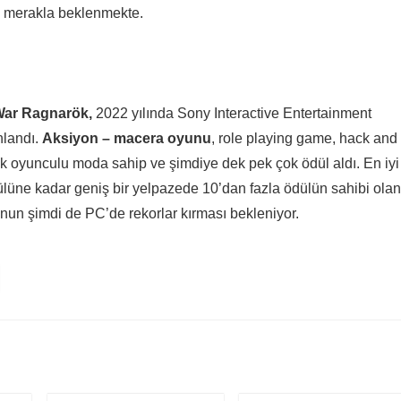
de merakla beklenmekte.
War Ragnarök,
2022 yılında Sony Interactive Entertainment
nlandı.
Aksiyon – macera oyunu
, role playing game, hack and
ek oyunculu moda sahip ve şimdiye dek pek çok ödül aldı. En iyi
üne kadar geniş bir yelpazede 10’dan fazla ödülün sahibi olan
unun şimdi de PC’de rekorlar kırması bekleniyor.