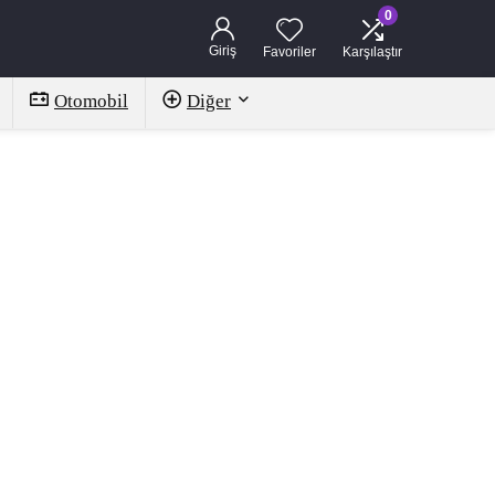
0
Giriş
Favoriler
Karşılaştır
Otomobil
Diğer