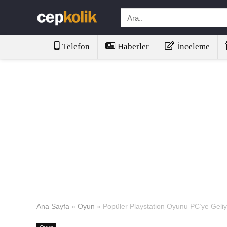
Telefon
Haberler
İnceleme
Ana Sayfa
»
Oyun
»
Popüler Playstation Oyunu PC’ye Geliyo