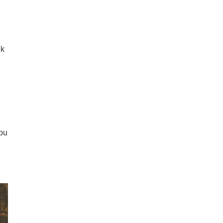
ek
 bu