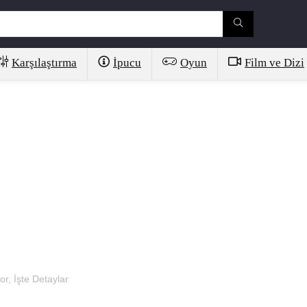
Karşılaştırma
İpucu
Oyun
Film ve Dizi
r, İşte Detaylar