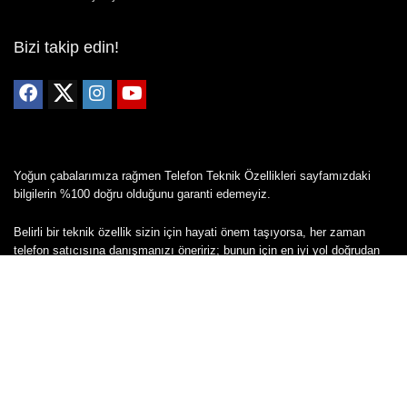
Bizi takip edin!
Yoğun çabalarımıza rağmen Telefon Teknik Özellikleri sayfamızdaki
bilgilerin %100 doğru olduğunu garanti edemeyiz.
Belirli bir teknik özellik sizin için hayati önem taşıyorsa, her zaman
telefon satıcısına danışmanızı öneririz; bunun için en iyi yol doğrudan
web sitesini ziyaret etmektir.
Mevcut telefona ait herhangi bir bilginin yanlış veya eksik olduğunu
düşünüyorsanız lütfen bizimle
buradan
iletişime geçin.