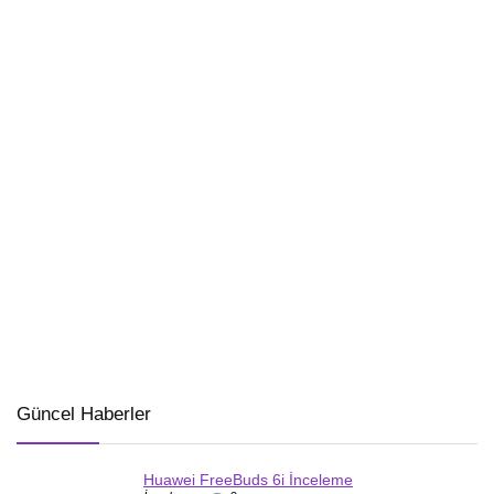
Güncel Haberler
Huawei FreeBuds 6i İnceleme