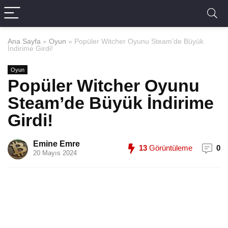
Ana Sayfa
»
Oyun
»
Popüler Witcher Oyunu Steam’de Büyük
İndirime Girdi!
Oyun
Popüler Witcher Oyunu
Steam’de Büyük İndirime
Girdi!
Emine Emre
13
Görüntüleme
0
20 Mayıs 2024