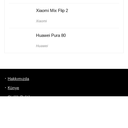
Xiaomi Mix Flip 2
Xiaomi
Huawei Pura 80
Huawei
Hakkımızda
Künye
Gizlilik Politikası
Kullanım Koşulları
iletişim
Telefon Karşılaştırma