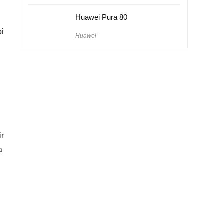
Huawei Pura 80
bi
Huawei
ir
a