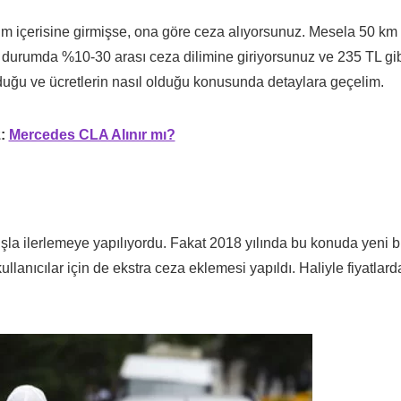
im içerisine girmişse, ona göre ceza alıyorsunuz. Mesela 50 km
bu durumda %10-30 arası ceza dilimine giriyorsunuz ve 235 TL gi
duğu ve ücretlerin nasıl olduğu konusunda detaylara geçelim.
z:
Mercedes CLA Alınır mı?
tışla ilerlemeye yapılıyordu. Fakat 2018 yılında bu konuda yeni b
llanıcılar için de ekstra ceza eklemesi yapıldı. Haliyle fiyatlard