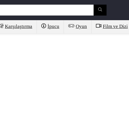
Karşılaştırma
İpucu
Oyun
Film ve Dizi