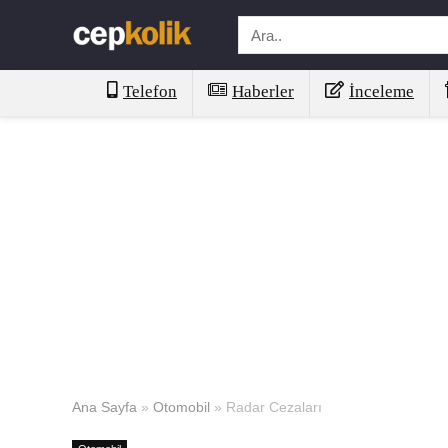
Telefon
Haberler
İnceleme
Ana Sayfa
»
Otomobil
»
Radar Cezaları