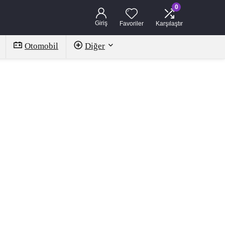
0
Giriş
Favoriler
Karşılaştır
Otomobil
Diğer