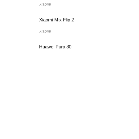
Xiaomi
Xiaomi Mix Flip 2
Xiaomi
Huawei Pura 80
Huawei
Hakkımızda
Künye
Gizlilik Politikası
Kullanım Koşulları
iletişim