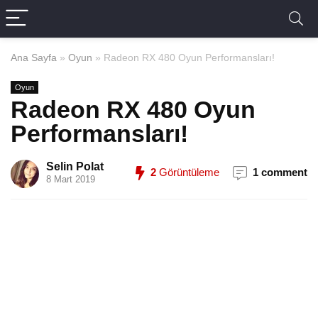
Ana Sayfa
»
Oyun
»
Radeon RX 480 Oyun Performansları!
Oyun
Radeon RX 480 Oyun
Performansları!
Selin Polat
2
Görüntüleme
1 comment
8 Mart 2019