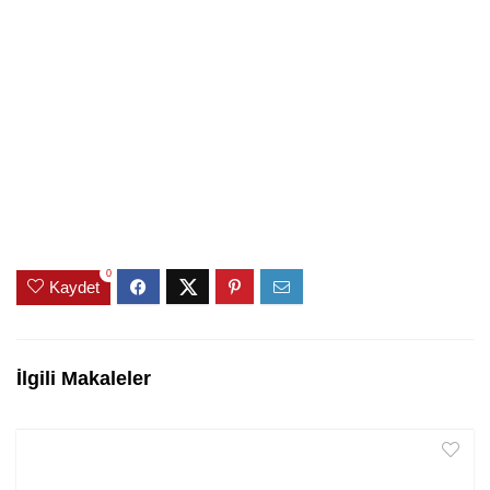
0
Kaydet
İlgili Makaleler