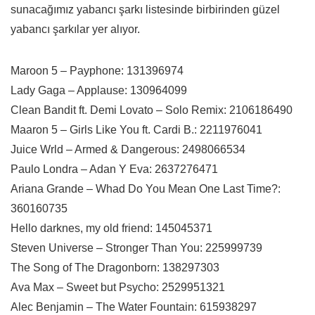
sunacağımız yabancı şarkı listesinde birbirinden güzel
yabancı şarkılar yer alıyor.
Maroon 5 – Payphone: 131396974
Lady Gaga – Applause: 130964099
Clean Bandit ft. Demi Lovato – Solo Remix: 2106186490
Maaron 5 – Girls Like You ft. Cardi B.: 2211976041
Juice Wrld – Armed & Dangerous: 2498066534
Paulo Londra – Adan Y Eva: 2637276471
Ariana Grande – Whad Do You Mean One Last Time?:
360160735
Hello darknes, my old friend: 145045371
Steven Universe – Stronger Than You: 225999739
The Song of The Dragonborn: 138297303
Ava Max – Sweet but Psycho: 2529951321
Alec Benjamin – The Water Fountain: 615938297