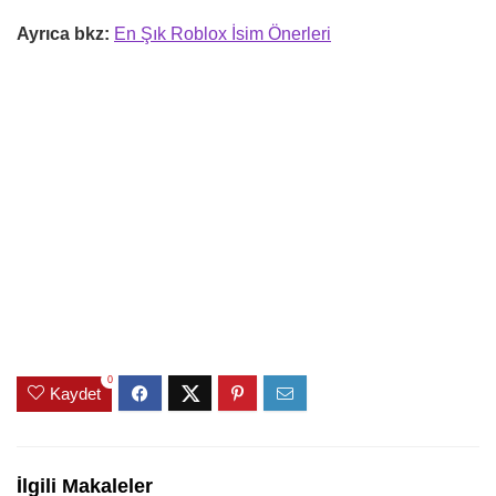
Ayrıca bkz:
En Şık Roblox İsim Önerleri
0
Kaydet
İlgili Makaleler