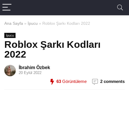
Ana Sayfa
»
İpucu
»
Roblox Şarkı Kodları 2022
İpucu
Roblox Şarkı Kodları
2022
İbrahim Özbek
20 Eylül 2022
63
Görüntüleme
2 comments