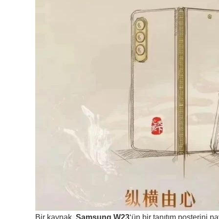
Bir kaynak,
Samsung W23
‘ün bir tanıtım posterini p