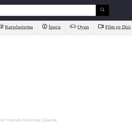
Karşılaştırma
İpucu
Oyun
Film ve Dizi
fon Yakında Görücüye Çıkacak