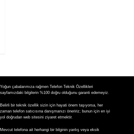
Yoğun çabalarımıza rağmen Telefon Teknik Özellikleri
sayfamızdaki bilgilerin %100 doğru olduğunu garanti edemeyiz.
Belirli bir teknik özellik sizin için hayati önem taşıyorsa, her
zaman telefon satıcısına danışmanızı öneririz; bunun için en iyi
yol doğrudan web sitesini ziyaret etmektir.
Mevcut telefona ait herhangi bir bilginin yanlış veya eksik