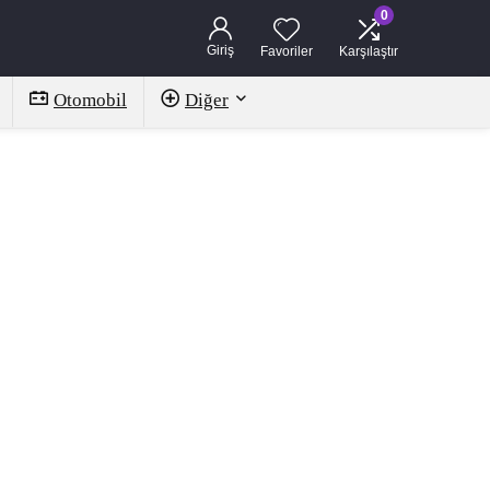
0
Giriş
Favoriler
Karşılaştır
Otomobil
Diğer