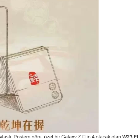
aylaştı. Postere göre, özel bir Galaxy Z Flip 4 olacak olan
W23 Fl