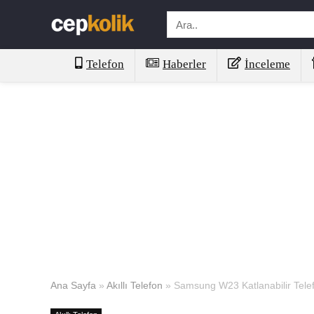
Telefon
Haberler
İnceleme
Ana Sayfa
»
Akıllı Telefon
»
Samsung W23 Katlanabilir Tele