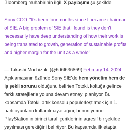
Bloomberg muhabirinin ilgili
X paylaşımı
şu şekilde:
Sony COO: "It's been four months since I became chairman
of SIE. A big problem of SIE that I found is they don't
necessarily have deep understanding of how their work is
being translated to growth, generation of sustainable profits
and higher margin for the unit as a whole"
— Takashi Mochizuki (@6d6f636869)
February 14, 2024
Açıklamasının özünde Sony SIE’de
hem yönetim hem de
iş şekli sorunu
olduğunu belirten Totoki, koltuğa gelince
farklı stratejilerle yoluna devam etmeyi planlıyor. Bu
kapsamda Totoki, artık konsolu popülerleştirmek için 1.
parti oyunların kullanılmayacağını, bunun yerine
PlayStation’ın birinci taraf içeriklerinin agresif bir şekilde
yayılması gerektiğini belirtiyor. Bu kapsamda ilk etapta