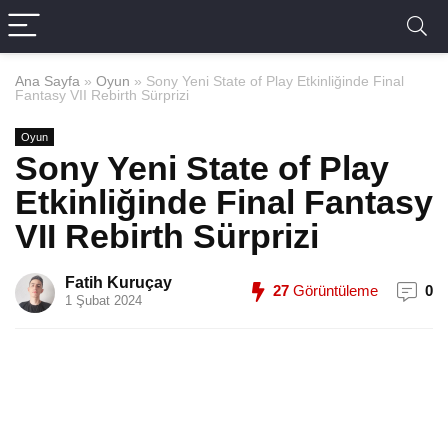
Ana Sayfa
»
Oyun
»
Sony Yeni State of Play Etkinliğinde Final
Fantasy VII Rebirth Sürprizi
Oyun
Sony Yeni State of Play
Etkinliğinde Final Fantasy
VII Rebirth Sürprizi
Fatih Kuruçay
27
Görüntüleme
0
1 Şubat 2024