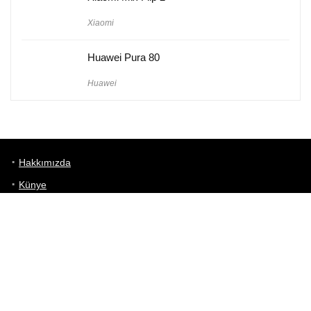
Xiaomi
Huawei Pura 80
Huawei
Hakkımızda
Künye
Gizlilik Politikası
Kullanım Koşulları
iletişim
Telefon Karşılaştırma