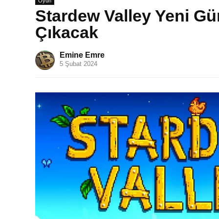
Oyun
Stardew Valley Yeni Gü
Çıkacak
Emine Emre
5 Şubat 2024