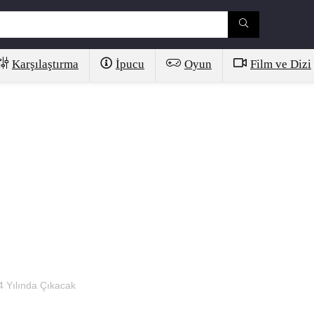
Karşılaştırma
İpucu
Oyun
Film ve Dizi
4 Yılında Çıkacak