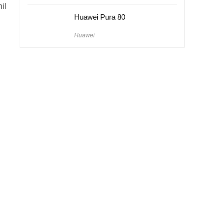
il
Huawei Pura 80
Huawei