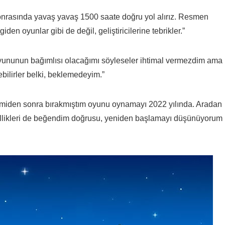
onrasında yavaş yavaş 1500 saate doğru yol alırız. Resmen
den oyunlar gibi de değil, geliştiricilerine tebrikler.”
yununun bağımlısı olacağımı söyleseler ihtimal vermezdim ama
ebilirler belki, beklemedeyim.”
demiden sonra bırakmıştım oyunu oynamayı 2022 yılında. Aradan
likleri de beğendim doğrusu, yeniden başlamayı düşünüyorum