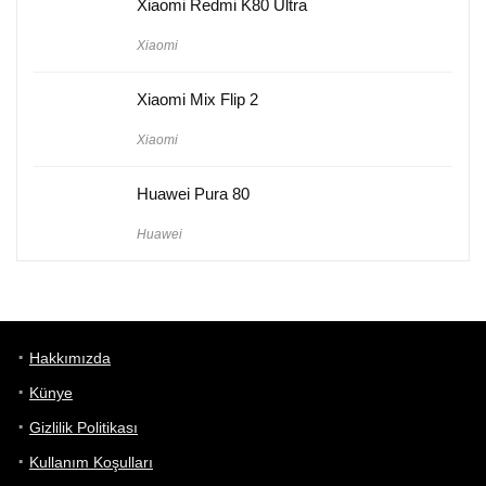
Xiaomi Redmi K80 Ultra
Xiaomi
Xiaomi Mix Flip 2
Xiaomi
Huawei Pura 80
Huawei
Hakkımızda
Künye
Gizlilik Politikası
Kullanım Koşulları