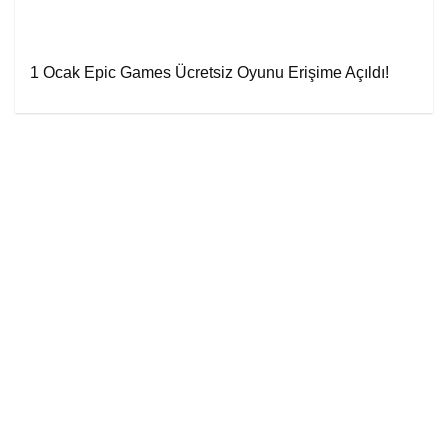
1 Ocak Epic Games Ücretsiz Oyunu Erişime Açıldı!