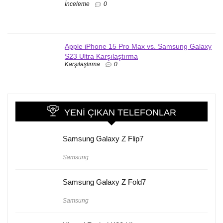
İnceleme
0
Apple iPhone 15 Pro Max vs. Samsung Galaxy
S23 Ultra Karşılaştırma
Karşılaştırma
0
YENI ÇIKAN TELEFONLAR
Samsung Galaxy Z Flip7
Samsung
Samsung Galaxy Z Fold7
Samsung