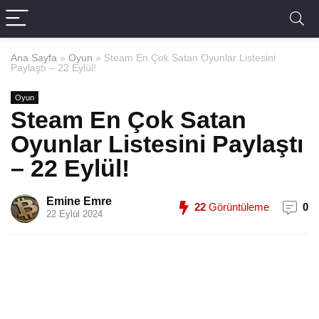
Ana Sayfa
»
Oyun
»
Steam En Çok Satan Oyunlar Listesini
Paylaştı – 22 Eylül!
Oyun
Steam En Çok Satan
Oyunlar Listesini Paylaştı
– 22 Eylül!
Emine Emre
22
Görüntüleme
0
22 Eylül 2024