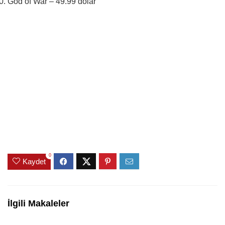
God of War – 49.99 dolar
0
Kaydet
İlgili Makaleler