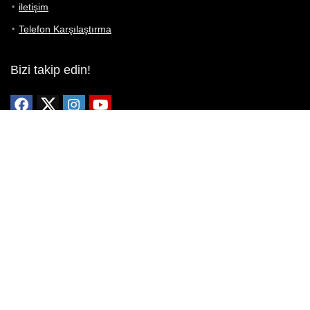
iletişim
Telefon Karşılaştırma
Bizi takip edin!
Yoğun çabalarımıza rağmen Telefon Teknik Özellikleri sayfamızdaki
bilgilerin %100 doğru olduğunu garanti edemeyiz.
Belirli bir teknik özellik sizin için hayati önem taşıyorsa, her zaman
telefon satıcısına danışmanızı öneririz; bunun için en iyi yol doğrudan
web sitesini ziyaret etmektir.
Mevcut telefona ait herhangi bir bilginin yanlış veya eksik olduğunu
düşünüyorsanız lütfen bizimle
buradan
iletişime geçin.