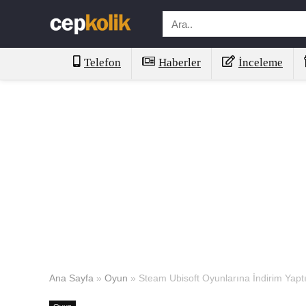
Telefon
Haberler
İnceleme
Ana Sayfa
»
Oyun
»
Steam Ubisoft Oyunlarına İndirim Yaptı