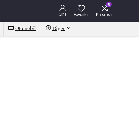
0
Giriş
Favoriler
Karşılaştır
Otomobil
Diğer