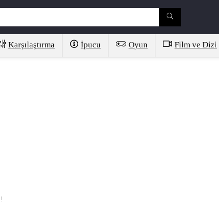
Karşılaştırma
İpucu
Oyun
Film ve Dizi
!