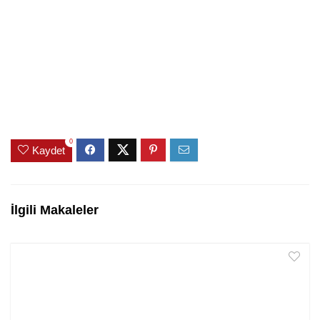
0
Kaydet
İlgili Makaleler