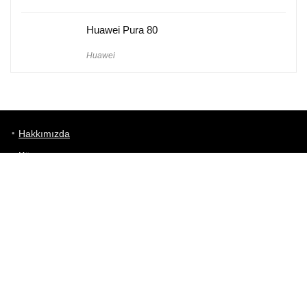
Huawei Pura 80
Huawei
Hakkımızda
Künye
Gizlilik Politikası
Kullanım Koşulları
iletişim
Telefon Karşılaştırma
Bizi takip edin!