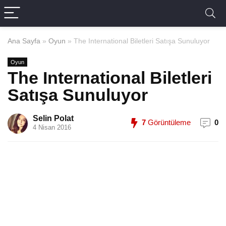
Ana Sayfa
»
Oyun
»
The International Biletleri Satışa Sunuluyor
Oyun
The International Biletleri
Satışa Sunuluyor
Selin Polat
7
Görüntüleme
0
4 Nisan 2016