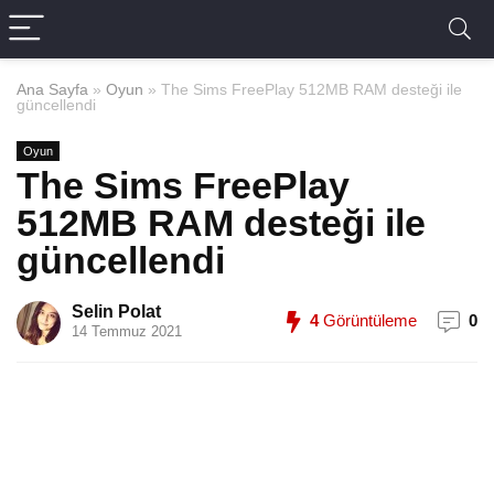
Ana Sayfa
»
Oyun
»
The Sims FreePlay 512MB RAM desteği ile
güncellendi
Oyun
The Sims FreePlay
512MB RAM desteği ile
güncellendi
Selin Polat
4
Görüntüleme
0
14 Temmuz 2021