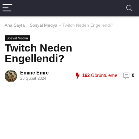
Ana Sayfa
»
Sosyal Medya
»
Twitch Neden Engellendi?
Sosyal Medya
Twitch Neden
Engellendi?
Emine Emre
162
Görüntüleme
0
23 Şubat 2024