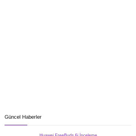
Güncel Haberler
Huawei FreeBuds 6i İnceleme