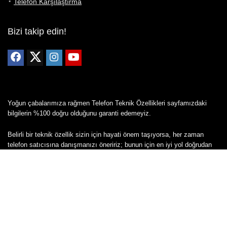
Telefon Karşılaştırma
Bizi takip edin!
Yoğun çabalarımıza rağmen Telefon Teknik Özellikleri sayfamızdaki
bilgilerin %100 doğru olduğunu garanti edemeyiz.
Belirli bir teknik özellik sizin için hayati önem taşıyorsa, her zaman
telefon satıcısına danışmanızı öneririz; bunun için en iyi yol doğrudan
web sitesini ziyaret etmektir.
Mevcut telefona ait herhangi bir bilginin yanlış veya eksik olduğunu
düşünüyorsanız lütfen bizimle
buradan
iletişime geçin.